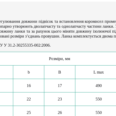
 регулювання довжини підвісок та встановлення коромисел пром
опарно утворюють дволапчасту та однолапчасту частини ланки. У
овжину ланки та за рахунок цього міняти довжину ізолюючої п
овані розміри з’єднань провушин. Ланка комплектується двома п
У У 31.2-30255335-002:2006.
Розміри, мм
b
B
L max
16
17
490
22
23
550
25
26
550