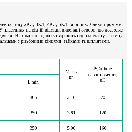
еневих типу 2КЛ, 3КЛ, 4КЛ, 5КЛ та інших. Ланки проміжні
 пластинах на різній відстані виконані отвори, що дозволяє
ідвіски. На пластинах, що утворюють однолапчасту частину
альцями з різьбовими кінцями, гайками та шплінтами.
Руйнівне
Маса,
навантаження,
кг
кН
L min
305
2,16
70
350
3,81
120
350
5,00
160