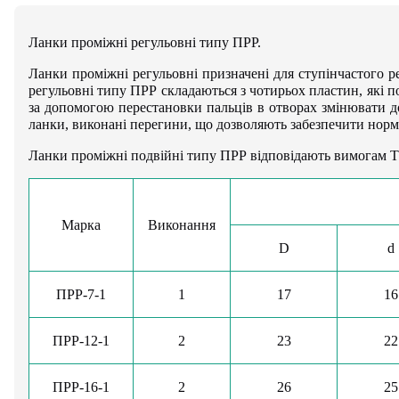
Ланки проміжні регульовні типу ПРР.
Ланки проміжні регульовні призначені для ступінчастого
регульовні типу ПРР складаються з чотирьох пластин, які п
за допомогою перестановки пальців в отворах змінювати д
ланки, виконані перегини, що дозволяють забезпечити норм
Ланки проміжні подвійні типу ПРР відповідають вимогам Т
Марка
Виконання
D
d
ПРР-7-1
1
17
16
ПРР-12-1
2
23
22
ПРР-16-1
2
26
25