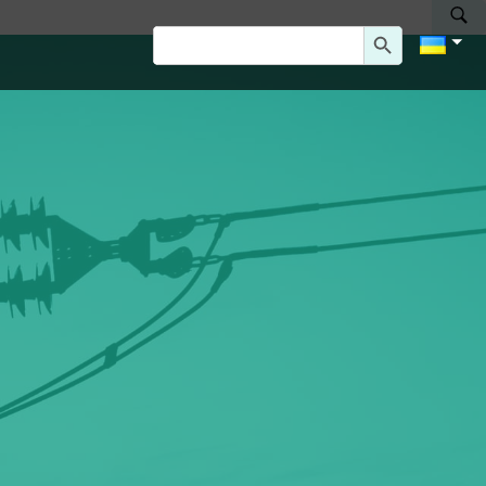
Search Button
Search
for: