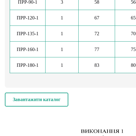
ПРР-90-1
3
58
56
ПРР-120-1
1
67
65
ПРР-135-1
1
72
70
ПРР-160-1
1
77
75
ПРР-180-1
1
83
80
Завантажити каталог