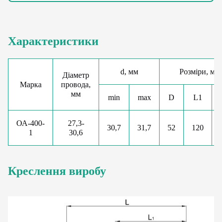
Характеристики
d, мм
Розміри, мм
Діаметр
Марка
провода,
мм
min
max
D
L1
ОА-400-
27,3-
30,7
31,7
52
120
1
30,6
Креслення виробу