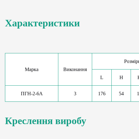
Характеристики
Розмір
Марка
Виконання
L
H
ПГН-2-6А
3
176
54
Креслення виробу