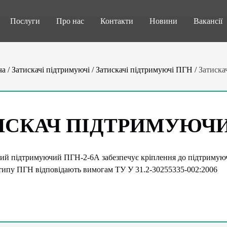
Послуги
Про нас
Контакти
Новини
Вакансії
ча
/
Затискачі підтримуючі
/
Затискачі підтримуючі ПГН
/
Затиска
ИСКАЧ ПІДТРИМУЮЧИЙ
ий підтримуючий ПГН-2-6А забезпечує кріплення до підтримуючої
типу ПГН відповідають вимогам ТУ У 31.2-30255335-002:2006