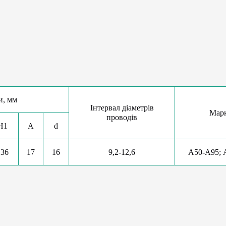
и, мм
Інтервал діаметрів
Марк
проводів
H1
A
d
136
17
16
9,2-12,6
А50-А95; 