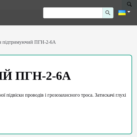
Search Button
Search
for:
ч підтримуючий ПГН-2-6А
 ПГН-2-6А
 підвіски проводів і грозозахисного троса. Затискачі глухі