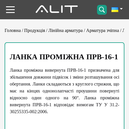
Головна
/
Продукція
/
Лінійна арматура
/
Арматура зчіпна
/
Ла
ЛАНКА ПРОМІЖНА ПРВ-16-1
Ланка проміжна вивернута ПРВ-16-1 призначена для
збільшення довжини підвісок і зміни розташування осі
обертання. Ланки складаються з круглого стрижня, що
має на кінцях однонолапчасті проушини повернуті
відносно один одного на 90°. Ланка проміжна
вивернута ПРВ-16-1 відповідає вимогам ТУ У 31.2-
30255335-002:2006.