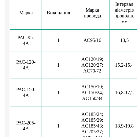
Інтервал
Марка
діаметрів
Марка
Виконання
провода
проводів,
мм
РАС-95-
1
АС95/16
13,5
4А
AC120/19;
РАС-120-
1
AC120/27;
15,2-15,4
4А
AC70/72
AC150/19;
РАС-150-
1
AC150/24;
16,8-17,5
4А
AC150/34
AC185/24;
AC185/29;
РАС-205-
1
AC185/43;
18,9-19,8
4А
AC205/27;