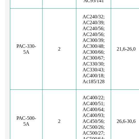
АС95/141
AC240/32;
AC240/39;
AC240/56;
AC240/56;
AC300/39;
РАС-330-
AC300/48;
2
21,6-26,0
5А
AC300/66;
AC300/67;
AC330/30;
AC330/43;
AC400/18;
Ac185/128
AC400/22;
AC400/51;
AC400/64;
AC400/93;
РАС-500-
2
AC450/56;
26,6-30,6
5А
AC500/26;
AC500/27;
AC500/64;