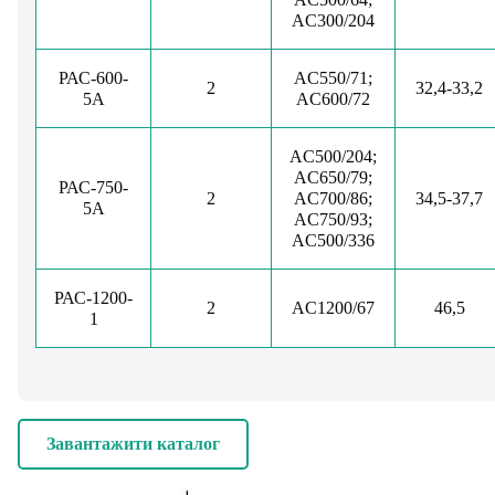
AC300/204
РАС-600-
AC550/71;
2
32,4-33,2
5А
AC600/72
AC500/204;
AC650/79;
РАС-750-
2
AC700/86;
34,5-37,7
5А
AC750/93;
AC500/336
РАС-1200-
2
AC1200/67
46,5
1
Завантажити каталог