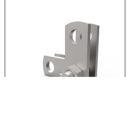
Ланка проміжна ПТМ-16-3А