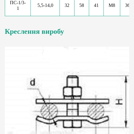
ПС-1/3-
5,5-14,0
32
58
41
М8
36
1
Креслення виробу