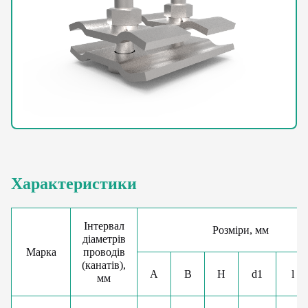
Характеристики
Інтервал
Розміри, мм
діаметрів
Марка
проводів
(канатів),
A
B
H
d1
l
мм