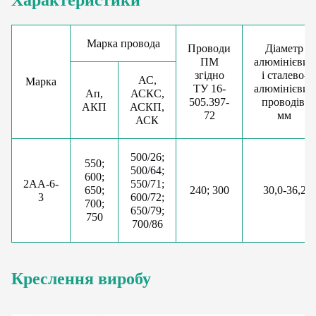
Характеристики
Марка провода
Проводи
Діаметр
ПМ
алюмінієвих
згідно
і сталево-
АС,
Марка
ТУ 16-
алюмінієвих
Aп,
АСКС,
505.397-
проводів,
АКП
АСКП,
72
мм
АСК
500/26;
550;
500/64;
600;
2АА-6-
550/71;
650;
240; 300
30,0-36,2
3
600/72;
700;
650/79;
750
700/86
Креслення виробу