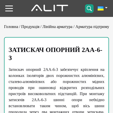
Головна
/
Продукція
/
Лінійна арматура
/
Арматура підтримую
ЗАТИСКАЧ ОПОРНИЙ 2АА-6-
3
Затискач опорний 2АА-6-3 забезпечує кріплення на
колонках ізоляторів двох порожнистих алюмінієвих,
сталево-алюмінієвих або порожнистих мідних
проводів при ошиновці відкритих розподільних
пристроїв високовольтних підстанцій. При монтажу
затискчів 2АА-6-3 шинні опори небхідно
встановлювати таким чином, щоб вісь шини
проходила через два монтажних отвори затискача.