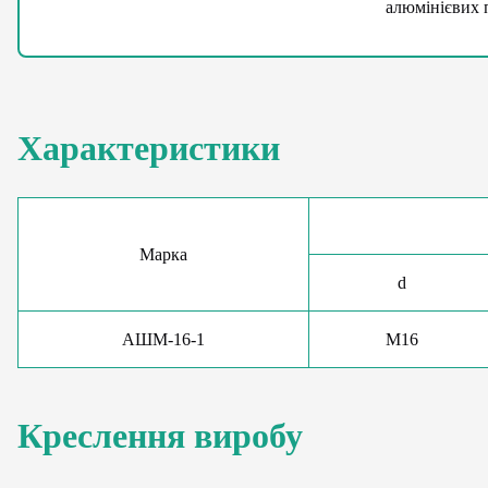
алюмінієвих 
Характеристики
Марка
d
АШМ-16-1
М16
Креслення виробу