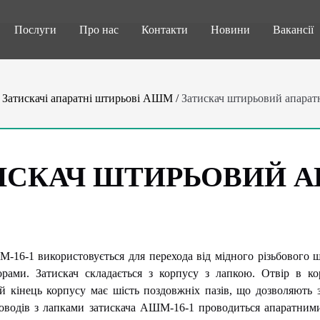
Послуги
Про нас
Контакти
Новини
Вакансії
/
Затискачі апаратні штирьові АШМ
/
Затискач штирьовий апара
ИСКАЧ ШТИРЬОВИЙ А
-16-1 використовується для перехода від мідного різьбового шт
рами. Затискач складається з корпусу з лапкою. Отвір в кор
 кінець корпусу має шість поздовжніх пазів, що дозволяють з
оводів з лапками затискача АШМ-16-1 проводиться апаратними