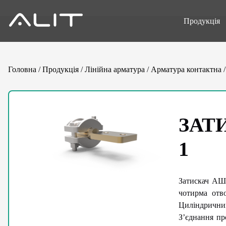
Продукція
Головна
/
Продукція
/
Лінійна арматура
/
Арматура контактна
ЗАТ
1
Затискач АШМ
чотирма отво
Циліндричний
З’єднання пр