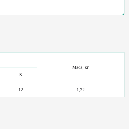
Маса, кг
S
12
1,22