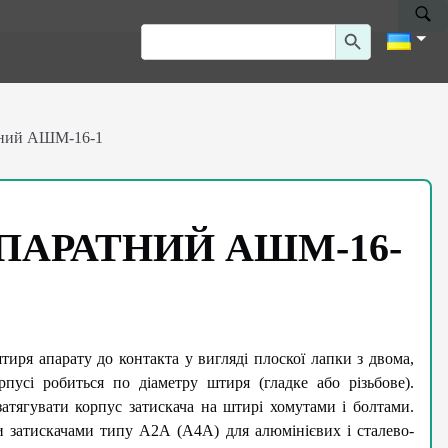
Search Button
Search
for:
тний АШМ-16-1
ПАРАТНИЙ АШМ-16-
иря апарату до контакта у вигляді плоскої лапки з двома,
пусі робиться по діаметру штиря (гладке або різьбове).
атягувати корпус затискача на штирі хомутами і болтами.
 затискачами типу А2А (А4А) для алюмінієвих і сталево-