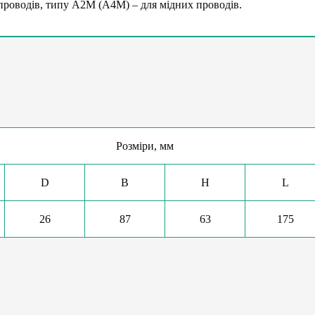
проводів, типу А2М (А4М) – для мідних проводів.
Розміри, мм
D
B
H
L
26
87
63
175