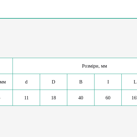
Розміри, мм
 мм
d
D
B
І
L
6
11
18
40
60
16