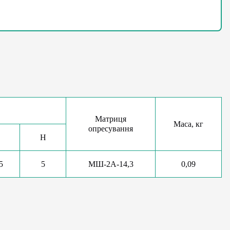
Матриця
Маса, кг
опресування
Н
5
5
МШ-2А-14,3
0,09