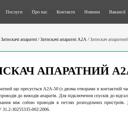
Послуги
Про нас
Контакти
Новини
Вакансії
/
Затискачі апаратні
/
Затискачі апаратні А2А
/
Затискач апаратни
ИСКАЧ АПАРАТНИЙ А2
ратний що пресується А2А-50 (з двома отворами в контактній ча
проводів до виводів апаратів. Для підключення спусків до відга
вання між собою проводів в петлях розподільчих пристроїв.
 31.2-30255335-002:2006.