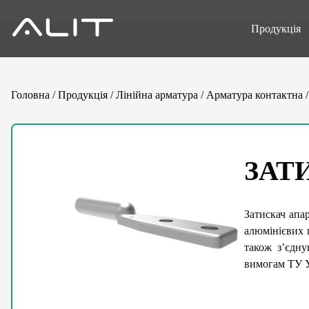
Продукція
Головна
/
Продукція
/
Лінійна арматура
/
Арматура контактна
ЗАТ
Затискач апа
алюмінієвих 
також з’єдну
вимогам ТУ У