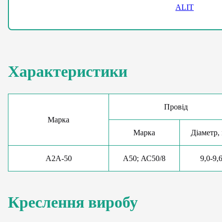
ALIT
Характеристики
Провід
Марка
Марка
Діаметр,
А2А-50
А50; АС50/8
9,0-9,
Креслення виробу