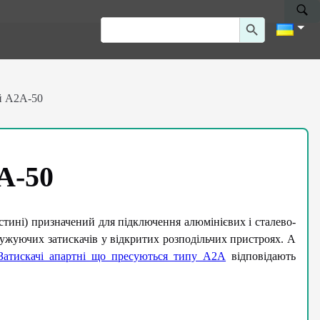
Search Button
Search
for:
й А2А-50
А-50
стині) призначений для підключення алюмінієвих і сталево-
лужуючих затискачів у відкритих розподільчих пристроях. А
Затискачі апартні що пресуються типу А2А
відповідають