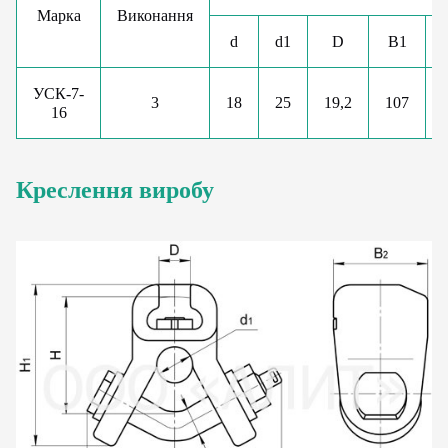
Марка
Виконання
d
d1
D
В1
УСК-7-
3
18
25
19,2
107
16
Креслення виробу