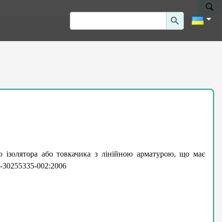
Search Button
Search
for:
о ізолятора або товкачика з лінійною арматурою, що має
-30255335-002:2006