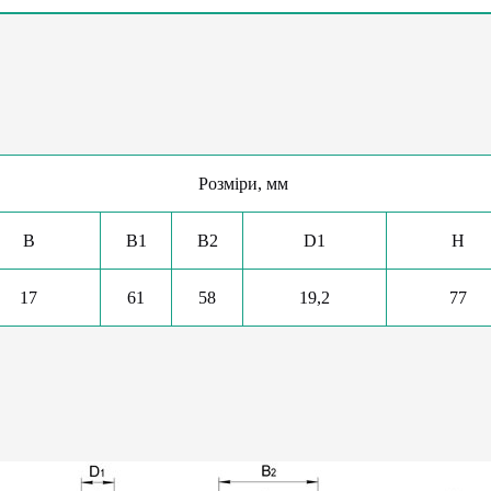
Розміри, мм
B
B1
B2
D1
H
17
61
58
19,2
77