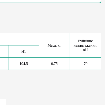
Руйнівне
Маса, кг
навантаження,
кН
H1
104,5
0,75
70