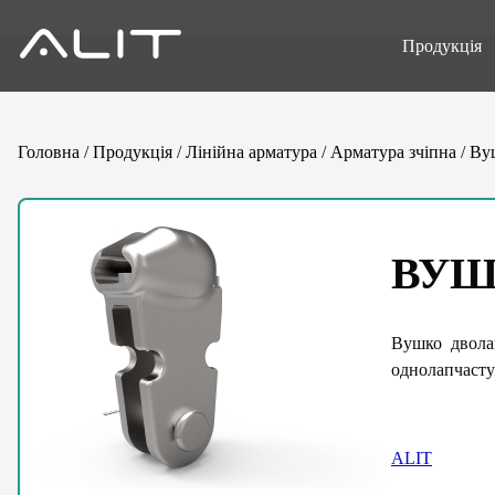
Продукція
Головна
/
Продукція
/
Лінійна арматура
/
Арматура зчіпна
/
Ву
ВУШ
Вушко дволап
однолапчаст
ALIT