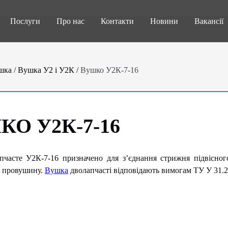
Послуги
Про нас
Контакти
Новини
Вакансії
шка
/
Вушка У2 і У2К
/
Вушко У2К-7-16
КО У2К-7-16
часте У2К-7-16 призначено для з’єднання стрижня підвісног
у провушину.
Вушка
дволапчасті відповідають вимогам ТУ У 31.2