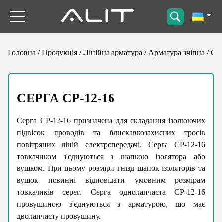
Головна
/
Продукція
/
Лінійна арматура
/
Арматура зчіпна
/
Се
СЕРГА СР-12-16
Серга СР-12-16 призначена для складання ізолюючих
підвісок проводів та блискавкозахисних тросів
повітряних ліній електропередачі. Серга СР-12-16
товкачиком з'єднуються з шапкою ізолятора або
вушком. При цьому розміри гнізд шапок ізоляторів та
вушок повинні відповідати умовним розмірам
товкачиків серег. Серга однолапчаста СР-12-16
провушиною з'єднуються з арматурою, що має
дволапчасту провушину.