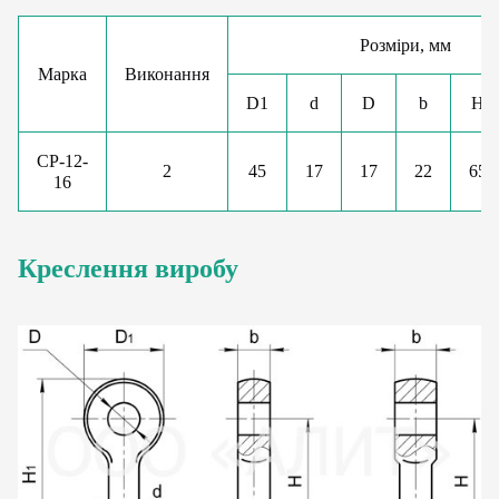
Розміри, мм
Марка
Виконання
D1
d
D
b
H
СР-12-
2
45
17
17
22
65
16
Креслення виробу