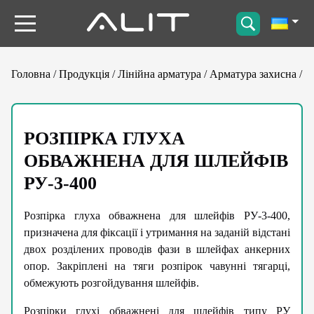
Головна
/
Продукція
/
Лінійна арматура
/
Арматура захисна
/
Р
РОЗПІРКА ГЛУХА
ОБВАЖНЕНА ДЛЯ ШЛЕЙФІВ
РУ-3-400
Розпірка глуха обважнена для шлейфів РУ-3-400,
призначена для фіксації і утримання на заданій відстані
двох розділених проводів фази в шлейфах анкерних
опор. Закріплені на тяги розпірок чавунні тягарці,
обмежують розгойдування шлейфів.
Розпірки глухі обважнені для шлейфів типу РУ