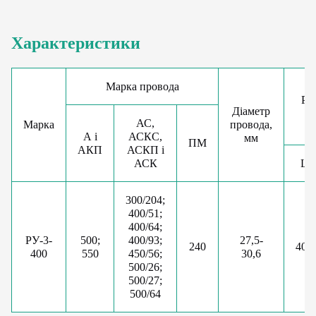
Характеристики
Марка провода
Ро
Діаметр
АС,
Марка
провода,
А і
АСКС,
мм
ПМ
АКП
АСКП і
АСК
L
300/204;
400/51;
400/64;
РУ-3-
500;
400/93;
27,5-
240
400
400
550
450/56;
30,6
500/26;
500/27;
500/64