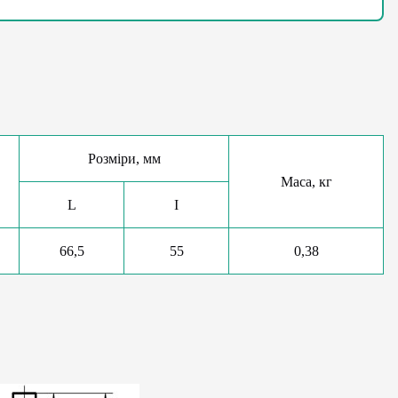
Розміри, мм
Маса, кг
L
І
66,5
55
0,38