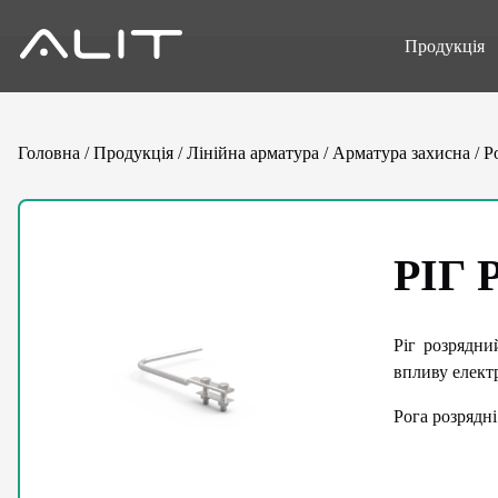
Продукція
Головна
/
Продукція
/
Лінійна арматура
/
Арматура захисна
/
Р
РІГ 
Ріг розрядни
впливу елект
Рога розрядн