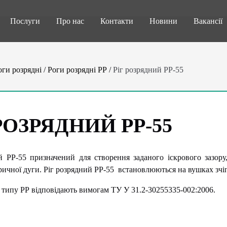
Послуги
Про нас
Контакти
Новини
Вакансії
оги розрядні
/
Роги розрядні РР
/
Ріг розрядний РР-55
РОЗРЯДНИЙ РР-55
й РР-55 призначений для створення заданого іскрового зазору,
ричної дуги. Ріг розрядний РР-55 встановлюються на вушках зчіп
і типу РР відповідають вимогам ТУ У 31.2-30255335-002:2006.