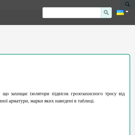
Search Button
Search
for:
 що захищає ізолятори підвісок грозозахисного тросу від
ної арматури, марки яких наведені в таблиці.