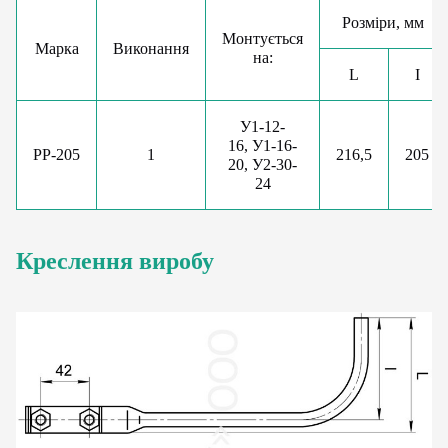
Розміри, мм
Монтується
Марка
Виконання
на:
L
І
У1-12-
16, У1-16-
РР-205
1
216,5
205
20, У2-30-
24
Креслення виробу