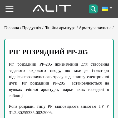
Головна
/
Продукція
/
Лінійна арматура
/
Арматура захисна
/
Р
РІГ РОЗРЯДНИЙ РР-205
Ріг розрядний РР-205 призначений для створення
заданого іскрового зазору, що захищає ізолятори
підвісокгрозозахисного тросу від впливу електричної
дуги. Ріг розрядний РР-205 встановлюються на
вушках зчіпної арматури, марки яких наведені в
таблиці.
Рога розрядні типу РР відповідають вимогам ТУ У
31.2-30255335-002:2006.