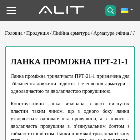
Головна
/
Продукція
/
Лінійна арматура
/
Арматура зчіпна
/
Ла
ЛАНКА ПРОМІЖНА ПРТ-21-1
Ланка проміжна трилапчаста ПРТ-21-1 призначена для
збільшення довжини підвісок і зчеплення арматури з
однолапчастою та дволапчастою провушиною.
Конструктивно ланка виконана з двох вигнутих
пластин таким чином, що з одного боку ланки
утворюється однолапчаста провушина, а з іншого –
дволапчаста провушина зі з’єднувальним болтом з
гайкою та шплінтом. Ланки проміжні трилапчасті типу