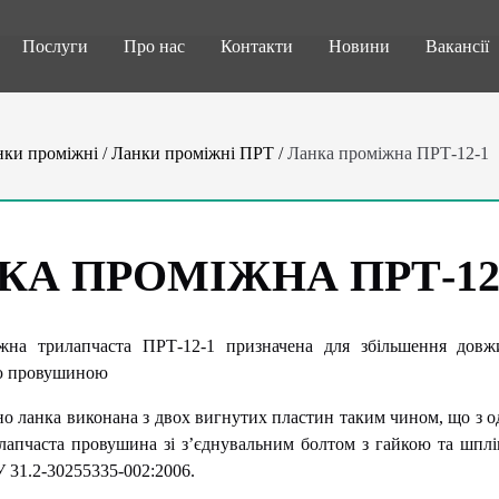
Послуги
Про нас
Контакти
Новини
Вакансії
нки проміжні
/
Ланки проміжні ПРТ
/
Ланка проміжна ПРТ-12-1
КА ПРОМІЖНА ПРТ-12
жна трилапчаста ПРТ-12-1 призначена для збільшення довж
ю провушиною
о ланка виконана з двох вигнутих пластин таким чином, що з о
лапчаста провушина зі з’єднувальним болтом з гайкою та шпл
 31.2-30255335-002:2006.