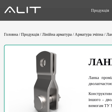
Продукція
Головна
/
Продукція
/
Лінійна арматура
/
Арматура зчіпна
/
Ла
ЛАН
Ланка промі
дволапчасто
Конструктивн
іншого – дво
вимогам ТУ У