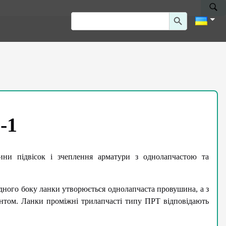
Search Button
Search
for:
-1
ини підвісок і зчеплення арматури з однолапчастою та
дного боку ланки утворюється однолапчаста провушина, а з
інтом. Ланки проміжні трилапчасті типу ПРТ відповідають