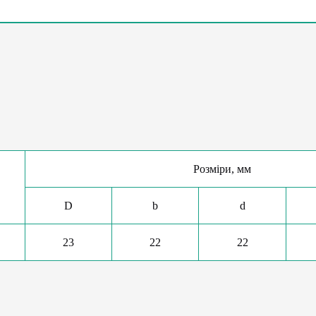
Розміри, мм
D
b
d
23
22
22