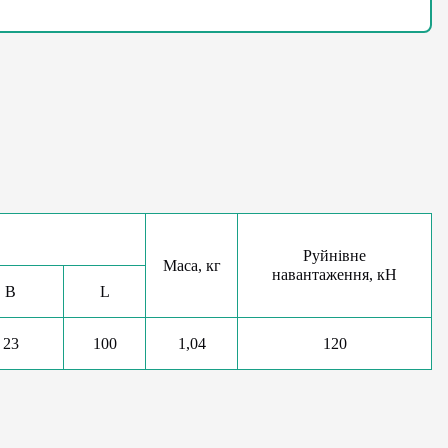
Руйнівне
Маса, кг
навантаження, кН
B
L
23
100
1,04
120