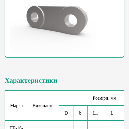
Характеристики
Розміри, мм
Марка
Виконання
D
b
L1
L
D
ПР-16-