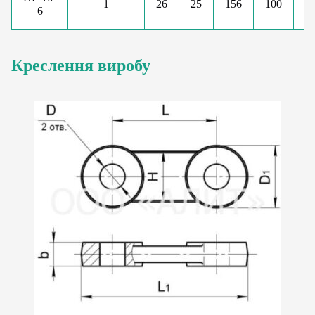
1
26
25
156
100
5
6
Креслення виробу