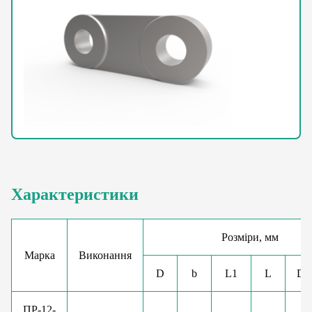
Характеристики
Розміри, мм
Марка
Виконання
D
b
L1
L
D1
ПР-12-