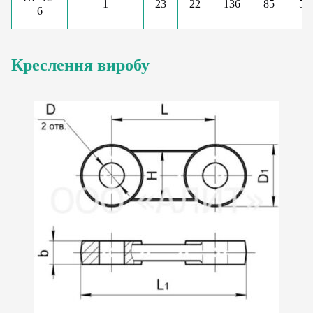
1
23
22
136
85
51
6
Креслення виробу