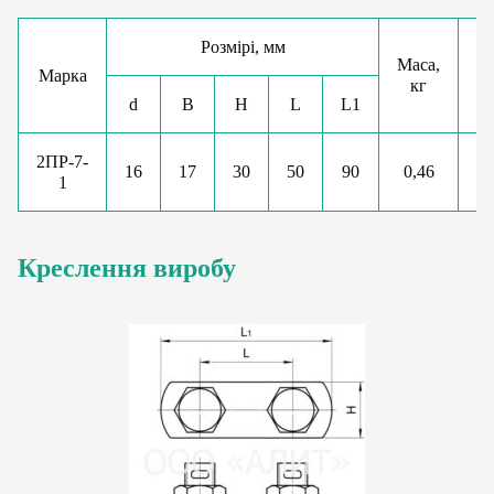
Розмірі, мм
Маса,
Марка
на
кг
d
B
H
L
L1
2ПР-7-
16
17
30
50
90
0,46
1
Креслення виробу