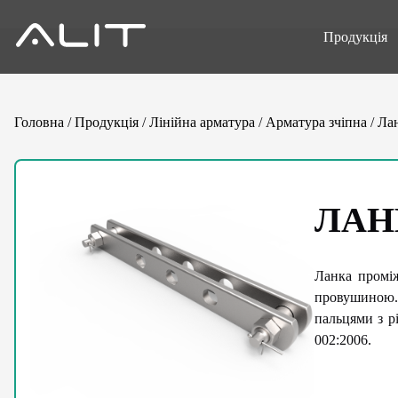
Продукція
Головна
/
Продукція
/
Лінійна арматура
/
Арматура зчіпна
/
Ла
ЛАН
Ланка проміж
провушиною.
пальцями з р
002:2006.