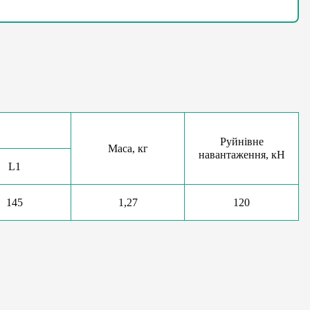
Руйнівне
Маса, кг
навантаження, кН
L1
145
1,27
120