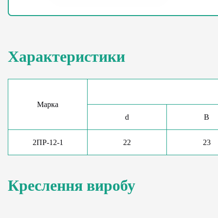
Характеристики
Марка
d
B
2ПР-12-1
22
23
Креслення виробу