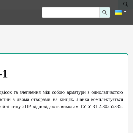
Search Button
Search
for:
-1
двісок та зчеплення між собою арматури з однолапчастою
стин з двома отворами на кінцях. Ланка комплектується
війні типу 2ПР відповідають вимогам ТУ У 31.2-30255335-