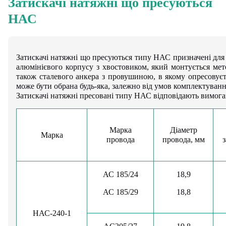
Затискачі натяжні що пресуються
НАС
Затискачі натяжні що пресуються типу НАС призначені для 
алюмінієвого корпусу з хвостовиком, який монтується ме
також сталевого анкера з провушиною, в якому опресовує
може бути обрана будь-яка, залежно від умов комплектуванн
Затискачі натяжні пресовані типу НАС відповідають вимога
Марка
Діаметр
Марка
провода
провода, мм
з
АС 185/24
18,9
АС 185/29
18,8
НАС-240-1