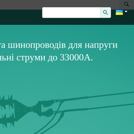
Search Button
Search
for:
а шинопроводів для напруги
льні струми до 33000А.