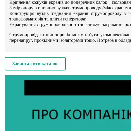
Кріплення кожухів-екранів до поперечних балок – ізольова
Замір опору в опорних вузлах струмопроводу (між екранами 
Конструкція вузлів з’єднання екранів струмопроводу з 
трансформаторів та плити генератора;
Екранування струмопроводів істотно знижує нагрівання роз
Струмопровід та шинопровід можуть бути укомплектован
перенапруг, прохідними ізоляторами тощо. Потреба в облад
Завантажити каталог