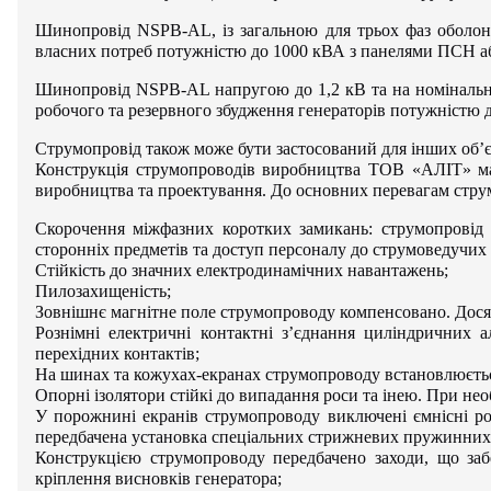
Шинопровід NSPB-AL, із загальною для трьох фаз оболон
власних потреб потужністю до 1000 кВА з панелями ПСН 
Шинопровід NSPB-AL напругою до 1,2 кВ та на номінальні 
робочого та резервного збудження генераторів потужністю 
Струмопровід також може бути застосований для інших об’єкт
Конструкція струмопроводів виробництва ТОВ «АЛІТ» має 
виробництва та проектування. До основних перевагам стр
Скорочення міжфазних коротких замикань: струмопровід
сторонніх предметів та доступ персоналу до струмоведучих
Стійкість до значних електродинамічних навантажень;
Пилозахищеність;
Зовнішнє магнітне поле струмопроводу компенсовано. Досяг
Рознімні електричні контактні з’єднання циліндричних
перехідних контактів;
На шинах та кожухах-екранах струмопроводу встановлюєтьс
Опорні ізолятори стійкі до випадання роси та інею. При нео
У порожнині екранів струмопроводу виключені ємнісні роз
передбачена установка спеціальних стрижневих пружинних 
Конструкцією струмопроводу передбачено заходи, що за
кріплення висновків генератора;