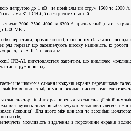
кою напругою до 1 кВ, на номінальний струм 1600 та 2000 А 
або шафами КТПСН-0,5 електричних станцій.
струми 2000, 2500, 4000 та 6300 А призначений для електричн
до 1200 МВт.
ів енергетики, промисловості, транспорту, сільського господарс
ряд переваг, що забезпечують високу надійність. їх роботи, 
умопроводів «АЛІТ» належить:
 серії IPB-AL виготовляється закритим, що виключає можливі
 частин струмопроводу;
ається це шляхом з’єднання кожухів-екранів перемичками та заз
 алюмінієвих шин з мідними плоскими висновками електроуста
я компенсатор лінійних розширень для компенсації лінійних зм
бхідності вузли кріплення забезпечують можливість легкої заміни 
ряди (іскріння). Для цього між шинами та верхніми ізоляторам
контактів;
безпечують можливість видалення з порожнини екранів водню