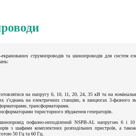
проводи
кранованих струмопроводів та шинопроводів для систем еле
ань:
товлятися на напругу 6, 10, 11, 20, 24, 35 кВ та на номіналь
х з’єднань на електричних станціях, в ланцюгах 3-фазного з
форматорами, трансформаторами.
ансформаторами тиристорного збудження генераторів.
шинопровід пофазно-неподілений NSPB-AL напругою 6 і 10
аторів з шафами комплектних розподільних пристроїв, а тако
отою 50 Гц та 60 Гц.