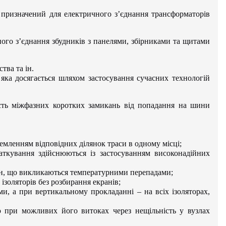
призначений для електричного з’єднання трансформаторів
ого з’єднання збудників з панелями, збірниками та щитами
тва та ін.
яка досягається шляхом застосування сучасних технологій
сть міжфазних коротких замикань від попадання на шини
емленням відповідних ділянок траси в одному місці;
ткування здійснюються із застосуванням високонадійних
ін, що викликаються температурними перепадами;
ізоляторів без розбирання екранів;
и, а при вертикальному прокладанні – на всіх ізоляторах,
 при можливих його витоках через нещільність у вузлах