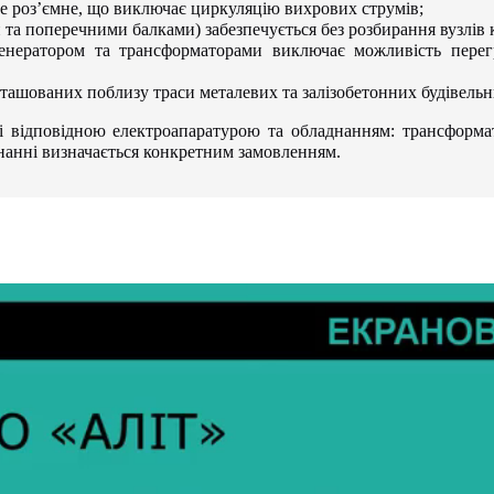
не роз’ємне, що виключає циркуляцію вихрових струмів;
та поперечними балками) забезпечується без розбирання вузлів 
генератором та трансформаторами виключає можливість перег
ташованих поблизу траси металевих та залізобетонних будівельн
і відповідною електроапаратурою та обладнанням: трансформа
нанні визначається конкретним замовленням.