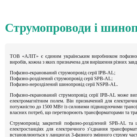
Струмопроводи і шино
ТОВ «АЛІТ» є єдиним українським виробником пофазно-е
виробів, кожна з яких призначена для вирішення різних завд
Пофазно-екранований струмопровід серії IPB-AL;
Пофазно-розділений струмопровід серії SPB-AL;
Пофазно-нерозділений шинопровід серії NSPB-AL.
Пофазно-екранований струмопровід серії IPB-AL може виго
електромагнітним полем. Він призначений для електрични
потужністю до 1500 МВт із силовими підвищуючими транс
власних потреб, що перетворюють трансформаторами та тр
Струмопровід закритий пофазно-розділений SPB-AL та 
електростанціях для електричного з’єднання трансформ
встановлюються у ланцюгах 3-фазного змінного струму част